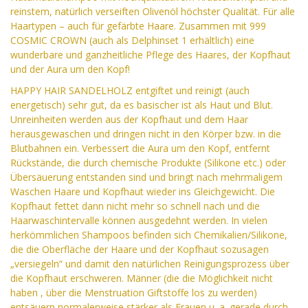
reinstem, natürlich verseiften Olivenöl höchster Qualität. Für alle
Haartypen – auch für gefärbte Haare. Zusammen mit 999
COSMIC CROWN (auch als Delphinset 1 erhältlich) eine
wunderbare und ganzheitliche Pflege des Haares, der Kopfhaut
und der Aura um den Kopf!
HAPPY HAIR SANDELHOLZ entgiftet und reinigt (auch
energetisch) sehr gut, da es basischer ist als Haut und Blut.
Unreinheiten werden aus der Kopfhaut und dem Haar
herausgewaschen und dringen nicht in den Körper bzw. in die
Blutbahnen ein. Verbessert die Aura um den Kopf, entfernt
Rückstände, die durch chemische Produkte (Silikone etc.) oder
Übersäuerung entstanden sind und bringt nach mehrmaligem
Waschen Haare und Kopfhaut wieder ins Gleichgewicht. Die
Kopfhaut fettet dann nicht mehr so schnell nach und die
Haarwaschintervalle können ausgedehnt werden. In vielen
herkömmlichen Shampoos befinden sich Chemikalien/Silikone,
die die Oberfläche der Haare und der Kopfhaut sozusagen
„versiegeln“ und damit den natürlichen Reinigungsprozess über
die Kopfhaut erschweren. Männer (die die Möglichkeit nicht
haben , über die Menstruation Giftstoffe los zu werden)
entsäuern normalerweise stärker als Frauen u. a. gerade durch