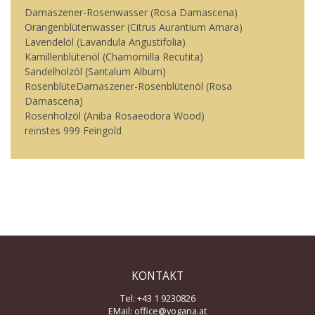
Damaszener-Rosenwasser (Rosa Damascena)
Orangenblütenwasser (Citrus Aurantium Amara)
Lavendelöl (Lavandula Angustifolia)
Kamillenblütenöl (Chamomilla Recutita)
Sandelholzöl (Santalum Album)
RosenblüteDamaszener-Rosenblütenöl (Rosa
Damascena)
Rosenholzöl (Aniba Rosaeodora Wood)
reinstes 999 Feingold
KONTAKT
Tel: +43 1 9230826
EMail:
office@yogana.at