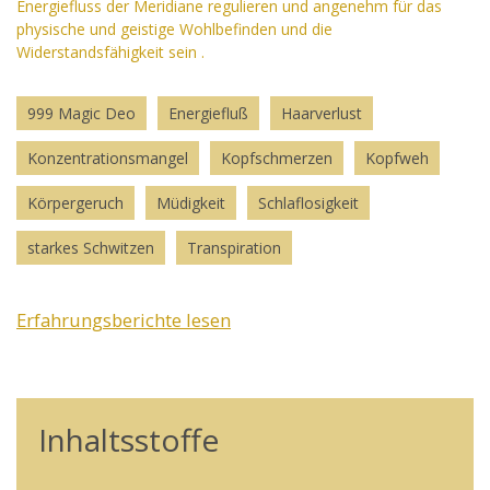
Energiefluss der Meridiane regulieren und angenehm für das
physische und geistige Wohlbefinden und die
Widerstandsfähigkeit sein .
999 Magic Deo
Energiefluß
Haarverlust
Konzentrationsmangel
Kopfschmerzen
Kopfweh
Körpergeruch
Müdigkeit
Schlaflosigkeit
starkes Schwitzen
Transpiration
Erfahrungsberichte lesen
Inhaltsstoffe