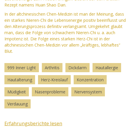
Rezept namens Huan Shao Dan.
In der altchinesischen Chen-Medizin ist man der Meinung, dass
ein starkes Nieren-Chi die Lebensenergie positiv beeinflusst und
den Alterungsprozess definitiv verlangsamt. Umgekehrt glaubt
man, dass die Folge von schwachem Nieren-Chi u. a. auch
Impotenz ist. Die Folge eines starken Herz-Chi ist in der
altchinesischen Chen-Medizin vor allem „kräftiges, lebhaftes“
Blut.
999 Inner Light
Arthritis
Dickdarm
Hautallergie
Hautalterung
Herz-Kreislauf
Konzentration
Müdigkeit
Nasenprobleme
Nervensystem
Verdauung
Erfahrungsberichte lesen