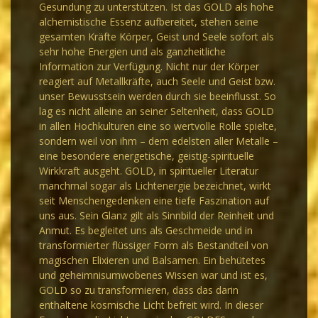
Gesundung zu unterstützen. Ist das GOLD als hohe
alchemistische Essenz aufbereitet, stehen seine
gesamten Kräfte Körper, Geist und Seele sofort als
sehr hohe Energien und als ganzheitliche
Information zur Verfügung. Nicht nur der Körper
reagiert auf Metallkräfte, auch Seele und Geist bzw.
unser Bewusstsein werden durch sie beeinflusst. So
lag es nicht alleine an seiner Seltenheit, dass GOLD
in allen Hochkulturen eine so wertvolle Rolle spielte,
sondern weil von ihm – dem edelsten aller Metalle –
eine besondere energetische, geistig-spirituelle
Wirkkraft ausgeht. GOLD, in spiritueller Literatur
manchmal sogar als Lichtenergie bezeichnet, wirkt
seit Menschengedenken eine tiefe Faszination auf
uns aus. Sein Glanz gilt als Sinnbild der Reinheit und
Anmut. Es begleitet uns als Geschmeide und in
transformierter flüssiger Form als Bestandteil von
magischen Elixieren und Balsamen. Ein behütetes
und geheimnisumwobenes Wissen war und ist es,
GOLD so zu transformieren, dass das darin
enthaltene kosmische Licht befreit wird. In dieser