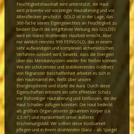
Feuchtigkeitshaushalt wird unterstützt, die Haut
wird präventiv vor vorzeitiger Hautalterung und vor
Altersflecken geschützt. GOLD ist in der Lage, das
300-fache seines Eigengewichtes an Feuchtigkeit zu
binden! Durch die entgiftende Wirkung des GOLDES
wird ein klares strahlendes Hautbild erreicht. Aber
nur wirklich reinstes 999 FEINGOLD, das in einem
sehr aufwändigen und komplexen alchemistischen
Verfahren ionisiert wird, bewirkt, dass die Energien
über das Meridiansystem wieder frei fließen können.
Wie ein schützendes und stabilisierendes Goldnetz
von filigranster Beschaffenheit arbeitet es sich in
den Hautmantel ein, fließt über unsere
Energiesysteme und stärkt die Aura. Durch diese
Eigenschaften entsteht ein sehr effektiver Schutz
vor frühzeitiger Hautalterung und Einflüssen, die der
Haut Schaden zufügen könnten. Die Haut bedeckt
als größtes Organ unseren gesamten Körper (ca.
2,5 m²) und repräsentiert unser äußeres
Erscheinungsbild. Wir sollten diese Kostbarkeit
pflegen und in ihrem strahlenden Glanz – als Spiegel