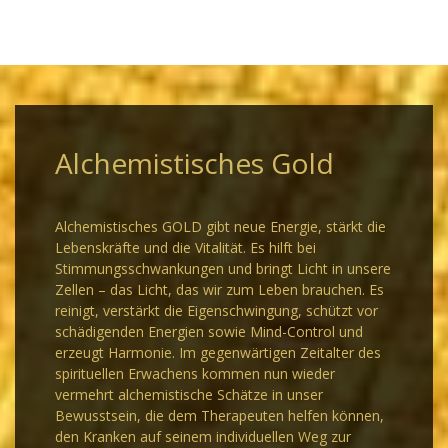
Alchemistisches Gold
Alchemistisches GOLD gibt neue Energie, stärkt die
Lebenskräfte und die Vitalität. Es hilft bei
Stimmungsschwankungen und bringt Licht in unsere
Zellen – das Licht, das wir zum Leben brauchen. Es
reinigt, verstärkt die Eigenschwingung, schützt vor
schädigenden Energien sowie Mind-Control und
erzeugt Harmonie. Im gegenwärtigen Zeitalter des
spirituellen Erwachens kommen nun wieder
vermehrt alchemistische Schätze in unser
Bewusstsein, die dem Therapeuten helfen können,
den Kranken auf seinem individuellen Weg zur