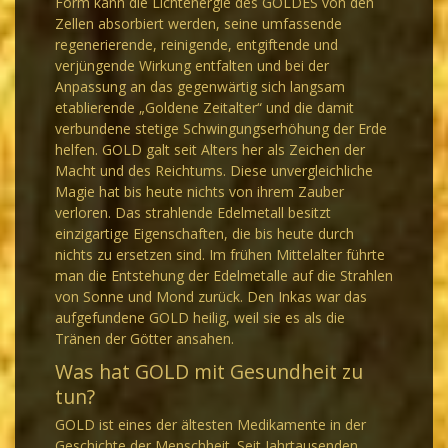
Form kann die Lichtenergie des GOLDES von den
Zellen absorbiert werden, seine umfassende
regenerierende, reinigende, entgiftende und
verjüngende Wirkung entfalten und bei der
Anpassung an das gegenwärtig sich langsam
etablierende „Goldene Zeitalter“ und die damit
verbundene stetige Schwingungserhöhung der Erde
helfen. GOLD galt seit Alters her als Zeichen der
Macht und des Reichtums. Diese unvergleichliche
Magie hat bis heute nichts von ihrem Zauber
verloren. Das strahlende Edelmetall besitzt
einzigartige Eigenschaften, die bis heute durch
nichts zu ersetzen sind. Im frühen Mittelalter führte
man die Entstehung der Edelmetalle auf die Strahlen
von Sonne und Mond zurück. Den Inkas war das
aufgefundene GOLD heilig, weil sie es als die
Tränen der Götter ansahen.
Was hat GOLD mit Gesundheit zu
tun?
GOLD ist eines der ältesten Medikamente in der
Geschichte der Menschheit. Seit Jahrtausenden