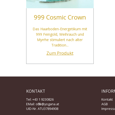
999 Cosmic Crown
Das Haarboden-Energetikum mit
999 Feingold, Weihrauch und
Myrrhe stimuliert nach alter
Tradition...
Zum Produkt
KONTAKT
INFOR
Tel: +43 1 9230826
Kontakt
EMail:
office@yogana.at
AGB
UID-Nr. ATU37894908
Impress