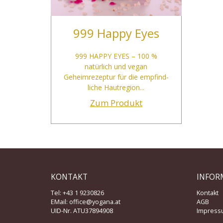
999 Happy Eyes
999 HAPPY EYES – 100 %
natürlich und vegan
Geheimrezeptur für die empfind­
liche Hautregion...
Zum Produkt
KONTAKT
INFOR
Tel: +43 1 9230826
Kontakt
EMail:
office@yogana.at
AGB
UID-Nr. ATU37894908
Impress