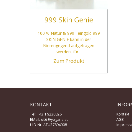
999 Skin Genie
100 % Natur & 999 Feingold 999
SKIN GENIE kann in der
Nierengegend aufgetragen
werden, für...
Zum Produkt
KONTAKT
INFOR
Tel: +43 1 9230826
Kontakt
EMail:
office@yogana.at
AGB
UID-Nr. ATU37894908
Impress